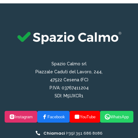
Spazio Calmo srl
Piazzale Caduti del Lavoro, 244,
47522 Cesena (FC)
P.IVA: 03767411204
SDI: M5UXCR1
Instagram
Facebook
YouTube
WhatsApp
Chiamaci
(+39) 351 686 8086