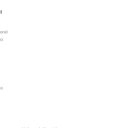
l
ore)
ci
to