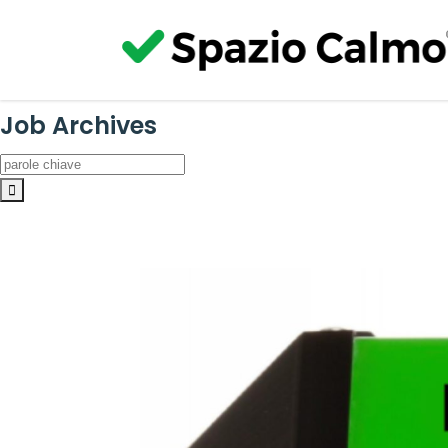
Job Archives
parole
chiave