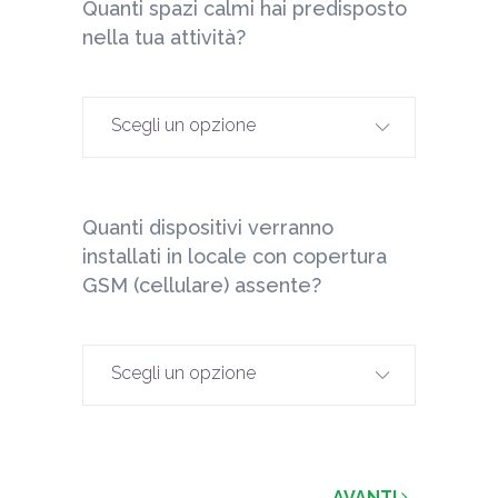
Quanti spazi calmi hai predisposto
Vuoi acq
nella tua attività?
Scegli
Scegli un opzione
Vuoi acq
Quanti dispositivi verranno
evacuaz
installati in locale con copertura
GSM (cellulare) assente?
Scegli
Scegli un opzione
AVANTI