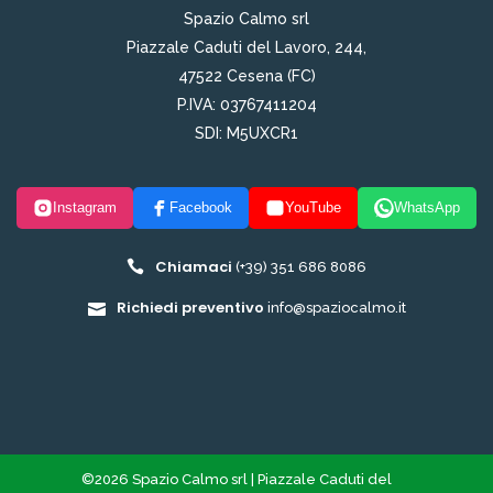
Spazio Calmo srl
Piazzale Caduti del Lavoro, 244,
47522 Cesena (FC)
P.IVA: 03767411204
SDI: M5UXCR1
Instagram
Facebook
YouTube
WhatsApp
Chiamaci
(+39) 351 686 8086
Richiedi preventivo
info@spaziocalmo.it
©2026 Spazio Calmo srl | Piazzale Caduti del