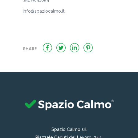
351 9051054
info@spaziocalmo.it
SHARE
Spazio Calmo srl
Piazzale Caduti del Lavoro, 244,