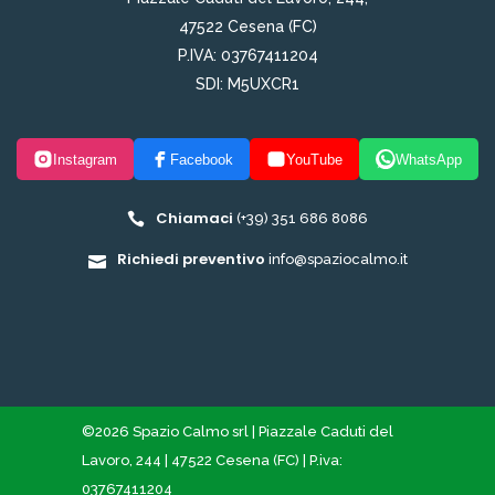
47522 Cesena (FC)
P.IVA: 03767411204
SDI: M5UXCR1
Instagram
Facebook
YouTube
WhatsApp
Chiamaci
(+39) 351 686 8086
Richiedi preventivo
info@spaziocalmo.it
©2026 Spazio Calmo srl | Piazzale Caduti del
Lavoro, 244 | 47522 Cesena (FC) | P.iva:
03767411204