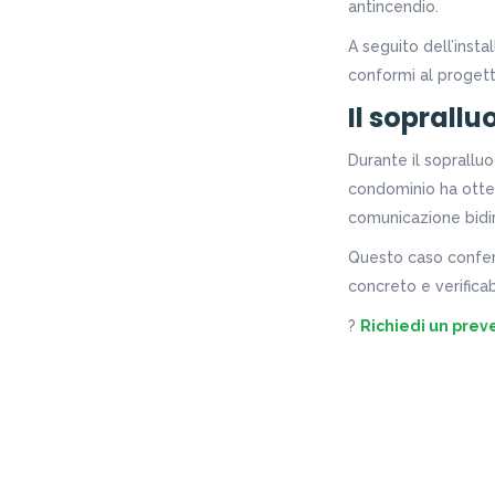
antincendio.
A seguito dell’insta
conformi al progett
Il soprallu
Durante il sopralluog
condominio ha otten
comunicazione bidir
Questo caso conferm
concreto e verificab
?
Richiedi un prev