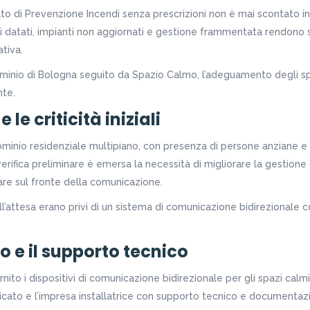
cato di Prevenzione Incendi senza prescrizioni non è mai scontato i
ci datati, impianti non aggiornati e gestione frammentata rendon
tiva.
minio di Bologna seguito da Spazio Calmo, l’adeguamento degli sp
nte.
e le criticità iniziali
dominio residenziale multipiano, con presenza di persone anziane e
 verifica preliminare è emersa la necessità di migliorare la gestion
olare sul fronte della comunicazione.
all’attesa erano privi di un sistema di comunicazione bidirezionale c
o e il supporto tecnico
ito i dispositivi di comunicazione bidirezionale per gli spazi calmi,
ricato e l’impresa installatrice con supporto tecnico e documentazi