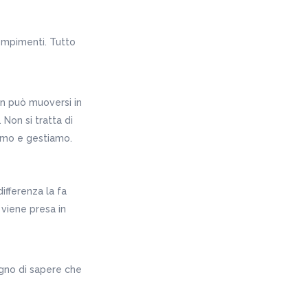
dempimenti. Tutto
on può muoversi in
Non si tratta di
iamo e gestiamo.
ifferenza la fa
 viene presa in
ogno di sapere che