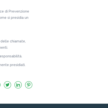
dice di Prevenzione
ome si presidia un
o delle chiamate,
enti.
esponsabilità.
ente presidiati.