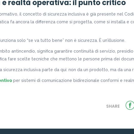
 realtà operativa: il punto critico
normativo, il concetto di sicurezza inclusiva è già presente nel Co
atica fa ancora la differenza come si progetta, come si installa e c
unziona solo “se va tutto bene” non è sicurezza. È un’illusione.
mbito antincendio, significa garantire continuità di servizio, presidi
nifica fare scelte tecniche che mettono le persone prima dei docum
a sicurezza inclusiva parte da qui: non da un prodotto, ma da una r
entivo
per sistemi di comunicazione bidirezionale conformi e realm
SHARE