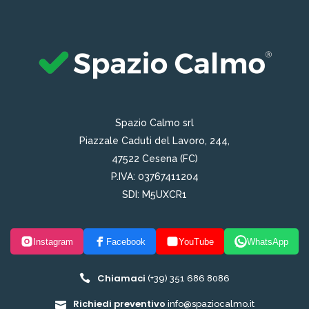
Spazio Calmo srl
Piazzale Caduti del Lavoro, 244,
47522 Cesena (FC)
P.IVA: 03767411204
SDI: M5UXCR1
Instagram
Facebook
YouTube
WhatsApp
Chiamaci
(+39) 351 686 8086
Richiedi preventivo
info@spaziocalmo.it