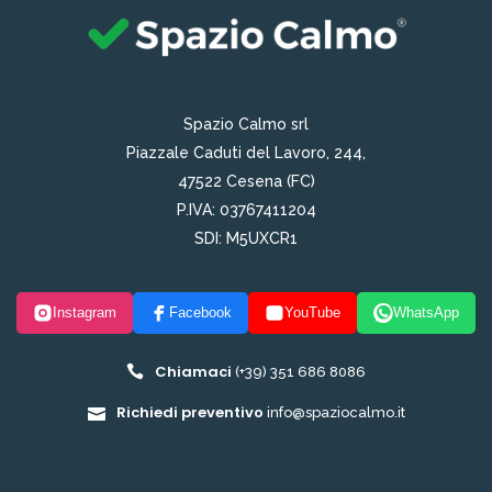
Spazio Calmo srl
Piazzale Caduti del Lavoro, 244,
47522 Cesena (FC)
P.IVA: 03767411204
SDI: M5UXCR1
Instagram
Facebook
YouTube
WhatsApp
Chiamaci
(+39) 351 686 8086
Richiedi preventivo
info@spaziocalmo.it